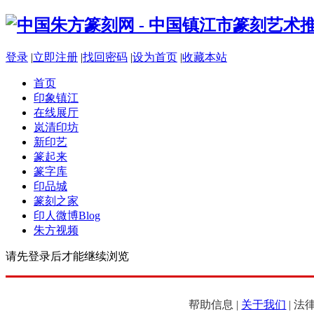
登录
|
立即注册
|
找回密码
|
设为首页
|
收藏本站
首页
印象镇江
在线展厅
岚清印坊
新印艺
篆起来
篆字库
印品城
篆刻之家
印人微博
Blog
朱方视频
请先登录后才能继续浏览
帮助信息 |
关于我们
| 法