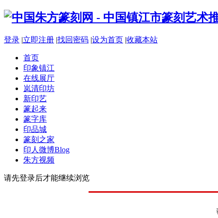
登录
|
立即注册
|
找回密码
|
设为首页
|
收藏本站
首页
印象镇江
在线展厅
岚清印坊
新印艺
篆起来
篆字库
印品城
篆刻之家
印人微博
Blog
朱方视频
请先登录后才能继续浏览