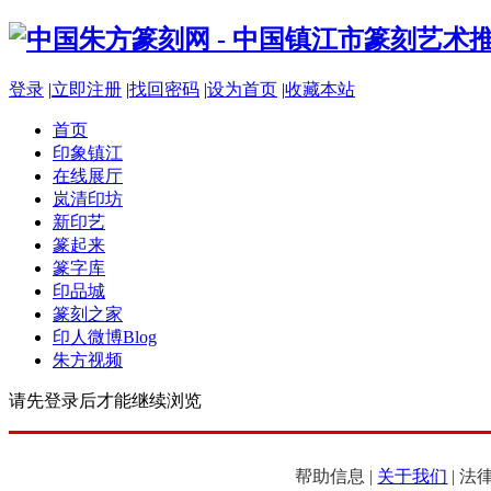
登录
|
立即注册
|
找回密码
|
设为首页
|
收藏本站
首页
印象镇江
在线展厅
岚清印坊
新印艺
篆起来
篆字库
印品城
篆刻之家
印人微博
Blog
朱方视频
请先登录后才能继续浏览
帮助信息 |
关于我们
| 法