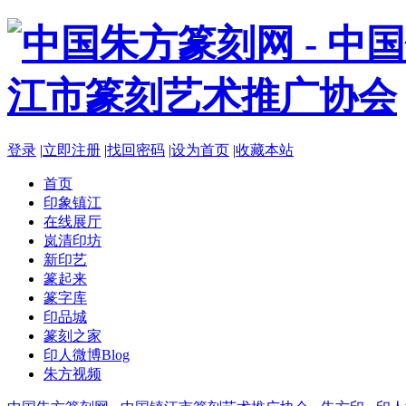
登录
|
立即注册
|
找回密码
|
设为首页
|
收藏本站
首页
印象镇江
在线展厅
岚清印坊
新印艺
篆起来
篆字库
印品城
篆刻之家
印人微博
Blog
朱方视频