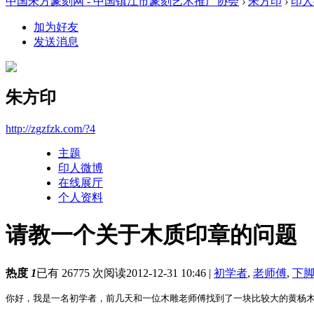
中国朱方篆刻网 - 中国镇江市篆刻艺术推广协会
›
朱方印
›
印人
加为好友
发送消息
朱方印
http://zgzfzk.com/?4
主题
印人微博
在线展厅
个人资料
请教一个关于木质印章的问题
热度
1
已有 26775 次阅读
2012-12-31 10:46
|
初学者
,
老师傅
,
下
你好，我是一名初学者，前几天和一位木雕老师傅找到了一块比较大的黄杨