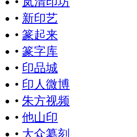
•
岚清印坊
•
新印艺
•
篆起来
•
篆字库
•
印品城
•
印人微博
•
朱方视频
•
他山印
•
大众纂刻