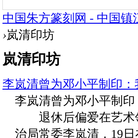
中国朱方篆刻网 - 中国
›
岚清印坊
岚清印坊
李岚清曾为邓小平制印：
李岚清曾为邓小平制印
退休后偏爱在艺术领
治局常委李岚清，19日