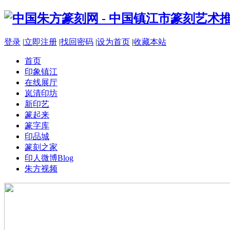
登录
|
立即注册
|
找回密码
|
设为首页
|
收藏本站
首页
印象镇江
在线展厅
岚清印坊
新印艺
篆起来
篆字库
印品城
篆刻之家
印人微博
Blog
朱方视频