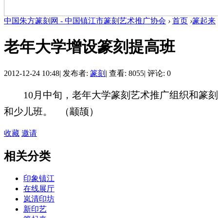
中国朱方篆刻网 - 中国镇江市篆刻艺术推广协会
›
首页
›
篆起来
老年大学增设篆刻提高班
2012-12-24 10:48
|
发布者:
篆刻
|
查看: 8055
|
评论: 0
10
月中旬，
老年大学篆刻艺术推广组织和篆刻
和少儿班。
（
颛颉
）
收藏
邀请
相关分类
印象镇江
在线展厅
岚清印坊
新印艺