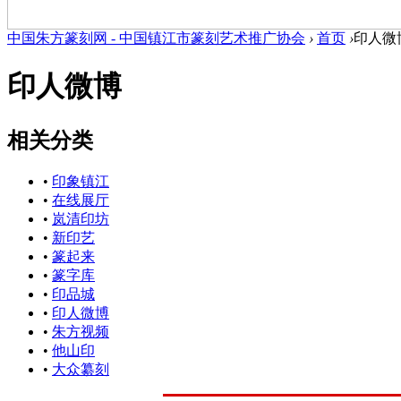
中国朱方篆刻网 - 中国镇江市篆刻艺术推广协会
›
首页
›
印人微
印人微博
相关分类
•
印象镇江
•
在线展厅
•
岚清印坊
•
新印艺
•
篆起来
•
篆字库
•
印品城
•
印人微博
•
朱方视频
•
他山印
•
大众纂刻