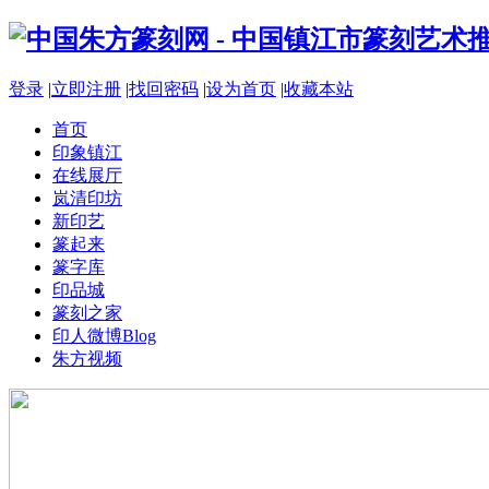
登录
|
立即注册
|
找回密码
|
设为首页
|
收藏本站
首页
印象镇江
在线展厅
岚清印坊
新印艺
篆起来
篆字库
印品城
篆刻之家
印人微博
Blog
朱方视频