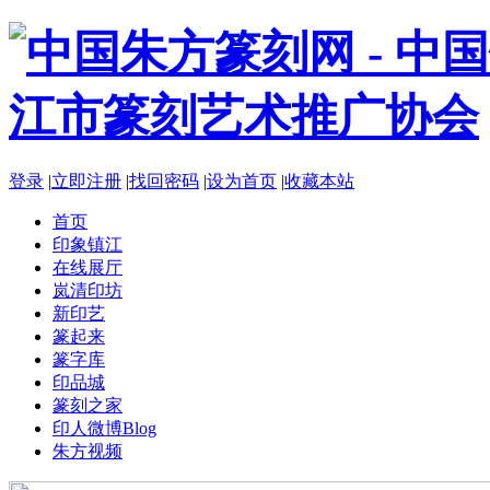
登录
|
立即注册
|
找回密码
|
设为首页
|
收藏本站
首页
印象镇江
在线展厅
岚清印坊
新印艺
篆起来
篆字库
印品城
篆刻之家
印人微博
Blog
朱方视频