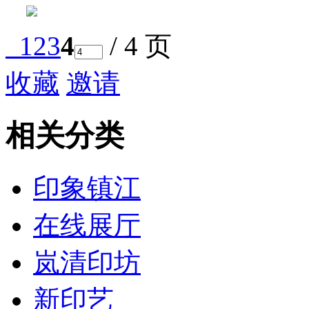
1
2
3
4
/ 4 页
收藏
邀请
相关分类
印象镇江
在线展厅
岚清印坊
新印艺