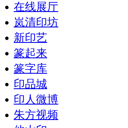
在线展厅
岚清印坊
新印艺
篆起来
篆字库
印品城
印人微博
朱方视频