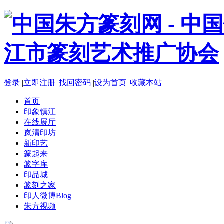
登录
|
立即注册
|
找回密码
|
设为首页
|
收藏本站
首页
印象镇江
在线展厅
岚清印坊
新印艺
篆起来
篆字库
印品城
篆刻之家
印人微博
Blog
朱方视频