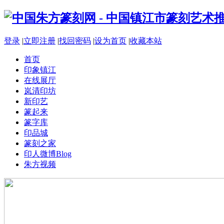
登录
|
立即注册
|
找回密码
|
设为首页
|
收藏本站
首页
印象镇江
在线展厅
岚清印坊
新印艺
篆起来
篆字库
印品城
篆刻之家
印人微博
Blog
朱方视频