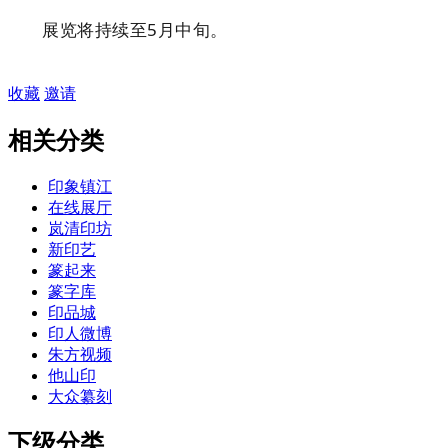
展览将持续至5月中旬。
收藏
邀请
相关分类
印象镇江
在线展厅
岚清印坊
新印艺
篆起来
篆字库
印品城
印人微博
朱方视频
他山印
大众纂刻
下级分类