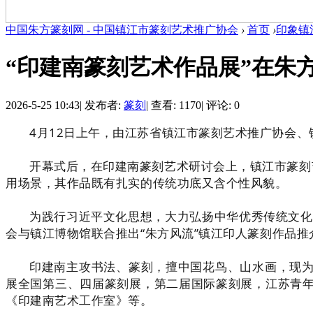
中国朱方篆刻网 - 中国镇江市篆刻艺术推广协会
›
首页
›
印象镇
“印建南篆刻艺术作品展”在朱
2026-5-25 10:43
|
发布者:
篆刻
|
查看: 1170
|
评论: 0
4月12日上午，由江苏省镇江市篆刻艺术推广协会、
开幕式后，在印建南篆刻艺术研讨会上，镇江市篆刻
用场景，其作品既有扎实的传统功底又含个性风貌。
为践行习近平文化思想，大力弘扬中华优秀传统文化
会与镇江博物馆联合推出“朱方风流”镇江印人篆刻作品
印建南主攻书法、篆刻，擅中国花鸟、山水画，现
展全国第三、四届篆刻展，第二届国际篆刻展，江苏青
《印建南艺术工作室》等。