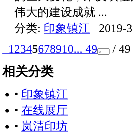
伟大的建设成就 ...
分类:
印象镇江
2019-3
1
2
3
4
5
6
7
8
9
10
... 49
/ 4
相关分类
•
印象镇江
•
在线展厅
•
岚清印坊