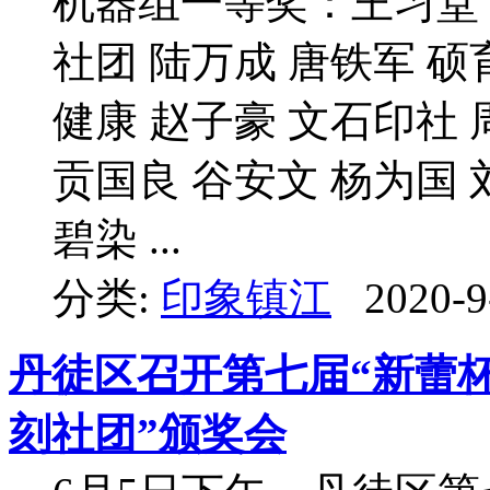
机器组一等奖：王习堂
社团 陆万成 唐铁军 
健康 赵子豪 文石印社 
贡国良 谷安文 杨为国 
碧染 ...
分类:
印象镇江
2020-9
丹徒区召开第七届“新蕾杯
刻社团”颁奖会