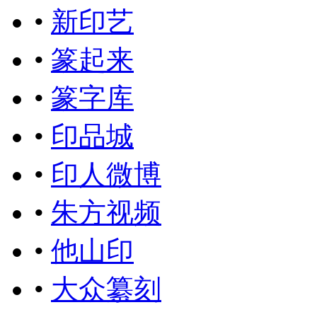
•
新印艺
•
篆起来
•
篆字库
•
印品城
•
印人微博
•
朱方视频
•
他山印
•
大众纂刻