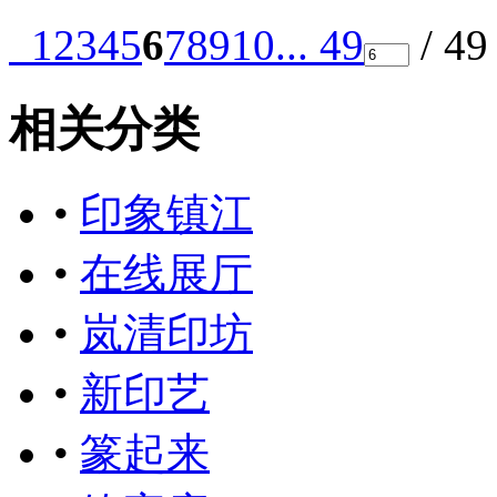
1
2
3
4
5
6
7
8
9
10
... 49
/ 4
相关分类
•
印象镇江
•
在线展厅
•
岚清印坊
•
新印艺
•
篆起来